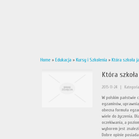
Home
»
Edukacja
»
Kursy i Szkolenia
»
Która szkoła j
Która szkoła
2015-11-24
|
Kategoria
W polskim państwie c
egzaminów, uprawnia
obecna formuła egzam
wiele do życzenia. D
oczekiwania, a pozio
wyborem jest znalezi
Dobre opinie posiad