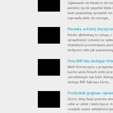
Zajmowanie się lekami to nie l
wiedzieć, by nie popełnić błędu
może powinniśmy sprawdzić coś 
naprawdę wiele się nauczym...
Placówka, w której skorzysta
Detoks alkoholowy to usługa, z 
sprawdzonej i uznanej na rynku
działalności prezentowana plac
medyczne takie jak wspomniany 
Firma BHP inka obsługuje firm
Wiele firm korzysta z przepisó
bardzo wielu firmach ściśle prz
zatrudnionych tam ludzi. Dlateg
obsługa BHP. Dąbrowa Górnic...
Przedszkole językowe zapewn
Chcesz, żeby Twoja pociecha mia
sobie w szkole i miała lepsze s
rozwijało ważne umiejętności ję