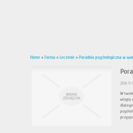
Home
»
Forma
»
Leczenie
»
Poradnia psychologiczna w wa
Pora
2016-11-
W twoim
wizytę 
dlatego
psychol
przyspo