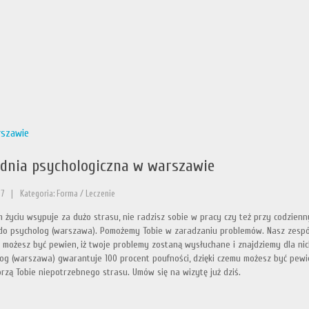
rszawie
dnia psychologiczna w warszawie
17
|
Kategoria: Forma / Leczenie
 życiu wsypuje za dużo strasu, nie radzisz sobie w pracy czy też przy codzien
do psycholog (warszawa). Pomożemy Tobie w zaradzaniu problemów. Nasz zespół
 możesz być pewien, iż twoje problemy zostaną wysłuchane i znajdziemy dla nich
og (warszawa) gwarantuje 100 procent poufności, dzięki czemu możesz być pewie
rzą Tobie niepotrzebnego strasu. Umów się na wizytę już dziś.