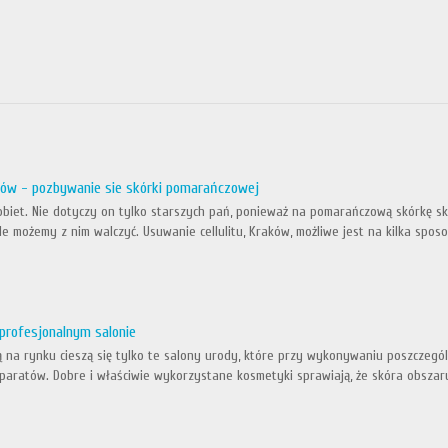
aków - pozbywanie sie skórki pomarańczowej
kobiet. Nie dotyczy on tylko starszych pań, ponieważ na pomarańczową skórkę ska
le możemy z nim walczyć. Usuwanie cellulitu, Kraków, możliwe jest na kilka sposob
profesjonalnym salonie
ą na rynku cieszą się tylko te salony urody, które przy wykonywaniu poszczeg
aratów. Dobre i właściwie wykorzystane kosmetyki sprawiają, że skóra obszar