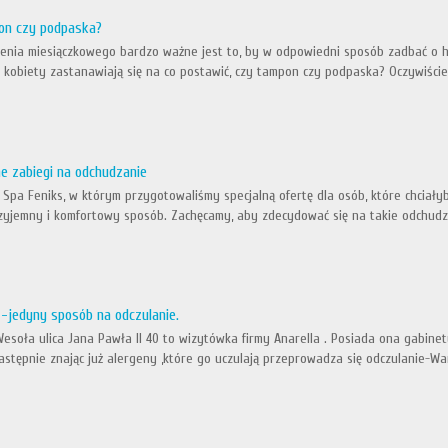
pon czy podpaska?
enia miesiączkowego bardzo ważne jest to, by w odpowiedni sposób zadbać o hi
aj kobiety zastanawiają się na co postawić, czy tampon czy podpaska? Oczywiści
ne zabiegi na odchudzanie
pa Feniks, w którym przygotowaliśmy specjalną ofertę dla osób, które chciałyb
zyjemny i komfortowy sposób. Zachęcamy, aby zdecydować się na takie odchudz
-jedyny sposób na odczulanie.
esoła ulica Jana Pawła II 40 to wizytówka firmy Anarella . Posiada ona gabinet
astępnie znając już alergeny ,które go uczulają przeprowadza się odczulanie-Wa