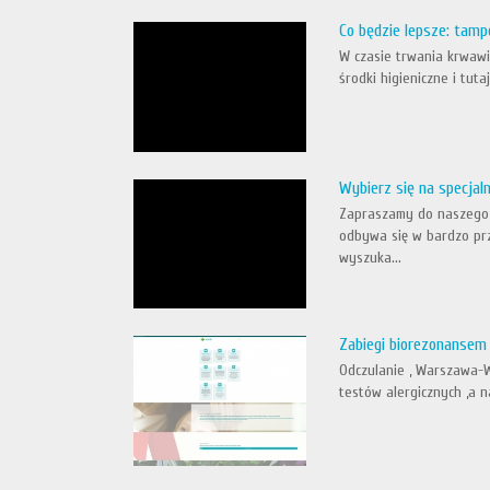
Co będzie lepsze: tam
W czasie trwania krwawi
środki higieniczne i tut
Wybierz się na specjal
Zapraszamy do naszego S
odbywa się w bardzo pr
wyszuka...
Zabiegi biorezonansem 
Odczulanie , Warszawa-W
testów alergicznych ,a n