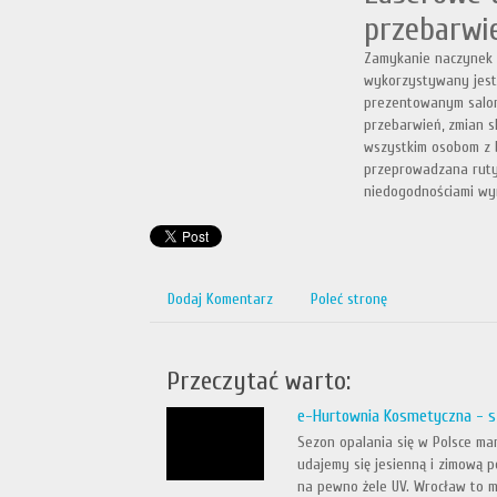
przebarwi
Zamykanie naczynek (
wykorzystywany jest 
prezentowanym salon
przebarwień, zmian s
wszystkim osobom z b
przeprowadzana ruty
niedogodnościami wyr
Dodaj Komentarz
Poleć stronę
Przeczytać warto:
e-Hurtownia Kosmetyczna - s
Sezon opalania się w Polsce mam
udajemy się jesienną i zimową 
na pewno żele UV. Wrocław to mi