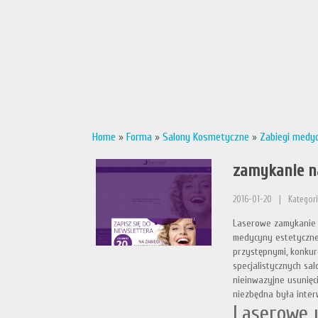
Home
»
Forma
»
Salony Kosmetyczne
»
Zabiegi medy
zamykanie n
2016-01-20
|
Kategor
Laserowe zamykanie 
medycyny estetycznej
przystępnymi, konkur
specjalistycznych sa
nieinwazyjne usunięc
niezbędna była interw
Laserowe 