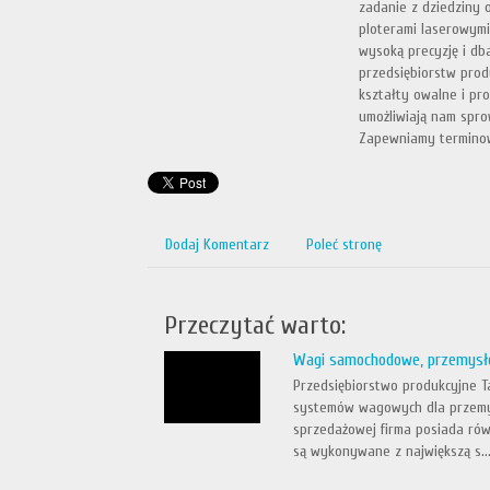
zadanie z dziedziny 
ploterami laserowymi
wysoką precyzję i db
przedsiębiorstw prod
kształty owalne i pr
umożliwiają nam spr
Zapewniamy terminow
Dodaj Komentarz
Poleć stronę
Przeczytać warto:
Wagi samochodowe, przemysł
Przedsiębiorstwo produkcyjne T
systemów wagowych dla przemysłu
sprzedażowej firma posiada ró
są wykonywane z największą s..