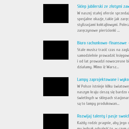
Sklep jubilerski ze złotymi z
W naszej stałej ofercie sprzeda
specjalne okazje, takie jak zarę
stylizacjami koktajlowymi. Pole
zaręczynowe pierścionki ...
Biuro rachunkowo-finansowe 
Stale musisz tracić czas na za
samodzielnie prowadzić księgowo
i od lat prowadzi nowoczesne 
działamy. Mimo iż Warsz...
Lampy zaprojektowane i wyko
W Polsce istnieje kilku świat
naszym kraju cieszą się bardzo
świetlnych w sklepach stacjona
są to lampy produkowan...
Rozwijaj talenty i pasje swoic
Każdy rodzic pragnie, aby jego 
mu jednak odnaleźć to, w czym c