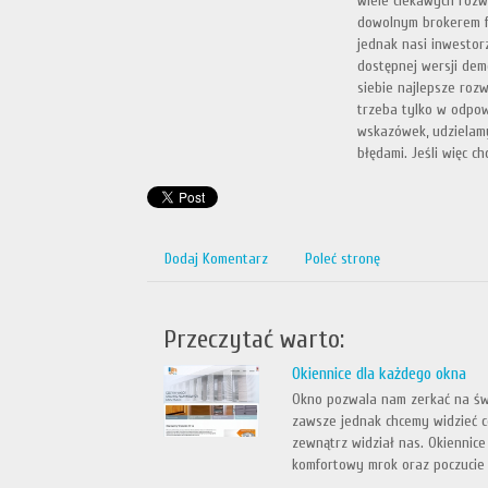
wiele ciekawych rozw
dowolnym brokerem 
jednak nasi inwestor
dostępnej wersji demo
siebie najlepsze roz
trzeba tylko w odpow
wskazówek, udzielamy
błędami. Jeśli więc 
Dodaj Komentarz
Poleć stronę
Przeczytać warto:
Okiennice dla każdego okna
Okno pozwala nam zerkać na świ
zawsze jednak chcemy widzieć co
zewnątrz widział nas. Okiennic
komfortowy mrok oraz poczucie 