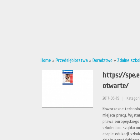
Home
»
Przedsiębiorstwa
»
Doradztwo
»
Zdalne szko
https://spe.
otwarte/
2017-05-19
|
Kategori
Nowoczesne technolog
miejsca pracy. Wysta
prawa europejskiego o
szkoleniom szybko mo
etapie edukacji szkol