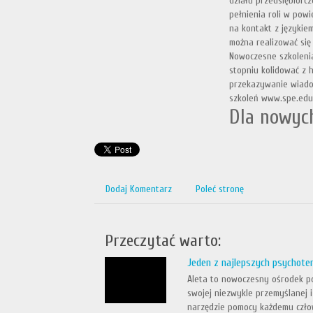
działu przedsiębiorc
pełnienia roli w powi
na kontakt z językie
można realizować się
Nowoczesne szkolenia
stopniu kolidować z
przekazywanie wiadom
szkoleń www.spe.edu.
Dla nowych
Dodaj Komentarz
Poleć stronę
Przeczytać warto:
Jeden z najlepszych psychot
Aleta to nowoczesny ośrodek po
swojej niezwykle przemyślanej 
narzędzie pomocy każdemu czło