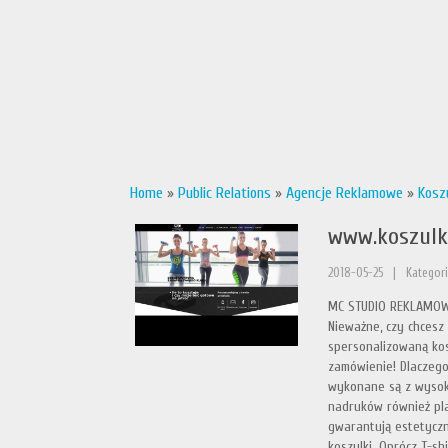
Home
»
Public Relations
»
Agencje Reklamowe
»
Kosz
www.koszulki
2018-05-25
|
Kategori
MC STUDIO REKLAMOWE 
Nieważne, czy chcesz
spersonalizowaną kos
zamówienie! Dlaczego
wykonane są z wysoki
nadruków również pl
gwarantują estetyczn
koszulki. Oprócz T-sh