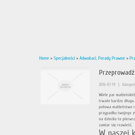
Home
»
Specjalności
»
Adwokaci, Porady Prawne
»
Pr
Przeprowadź 
2016-07-19
|
Kategori
Wiele par małżeńskic
trwało bardzo długo.
połowa małżeństwo roz
przypadku twojego zw
na dziecko to pierws
zamiar się rozwieść.
W naszej k