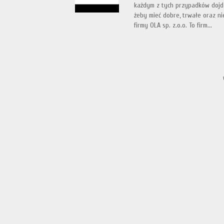
każdym z tych przypadków dojdz
żeby mieć dobre, trwałe oraz ni
firmy OLA sp. z.o.o. To firm...