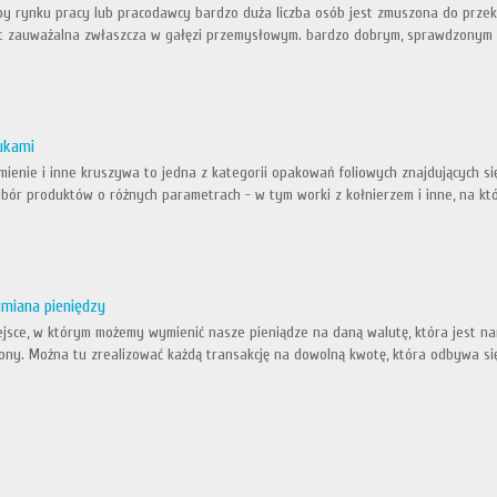
y rynku pracy lub pracodawcy bardzo duża liczba osób jest zmuszona do przekwal
t zauważalna zwłaszcza w gałęzi przemysłowym. bardzo dobrym, sprawdzonym o
rukami
kamienie i inne kruszywa to jedna z kategorii opakowań foliowych znajdujących
bór produktów o różnych parametrach - w tym worki z kołnierzem i inne, na kt
miana pieniędzy
ejsce, w którym możemy wymienić nasze pieniądze na daną walutę, która jest na
ony. Można tu zrealizować każdą transakcję na dowolną kwotę, która odbywa s