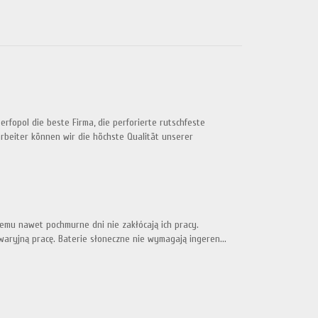
opol die beste Firma, die perforierte rutschfeste
rbeiter können wir die höchste Qualität unserer
mu nawet pochmurne dni nie zakłócają ich pracy.
awaryjną pracę. Baterie słoneczne nie wymagają ingeren...