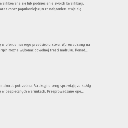
ifikowana się lub podniesienie swoich kwalifikacji.
raz coraz popularniejszym rozwiązaniem staje się
 się w ofercie naszego przedsiębiorstwa. Wprowadzamy na
órych można wykonać dowolnej treści nadruku. Ponad...
m akurat potrzebna. Atrakcyjne ceny sprawiają, że każdy
ię w bezpiecznych warunkach. Przeprowadzane ope...