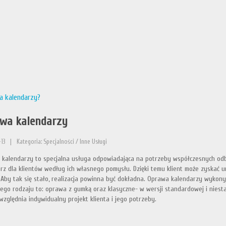
a kalendarzy?
wa kalendarzy
13
|
Kategoria: Specjalności / Inne Usługi
kalendarzy to specjalna usługa odpowiadająca na potrzeby współczesnych odbi
rz dla klientów według ich własnego pomysłu. Dzięki temu klient może zyskać u
 Aby tak się stało, realizacja powinna być dokładna. Oprawa kalendarzy wykon
tego rodzaju to: oprawa z gumką oraz klasyczne- w wersji standardowej i niest
względnia indywidualny projekt klienta i jego potrzeby.