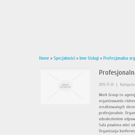
Home
»
Specjalności
»
Inne Usługi
»
Profesjonalna or
Profesjonaln
2015-11-23
|
Kategoria:
Work Group to agenc
organizowaniu różneg
zrealizowanych zleceń
profesjonalnie. Organ
odnalezieniem odpowi
Sala powinna mieć od
Organizacja konferen