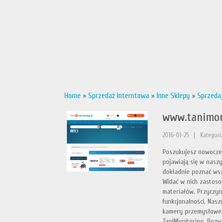
Home
»
Sprzedaż Interntowa
»
Inne Sklepy
»
Sprzeda
www.tanimon
2016-01-25
|
Kategori
Poszukujesz nowocze
pojawiają się w nasz
dokładnie poznać wsz
Widać w nich zastoso
materiałów. Przyczyni
funkcjonalności. Nas
kamery przemysłowe. 
TaniMonitoring. Pozw