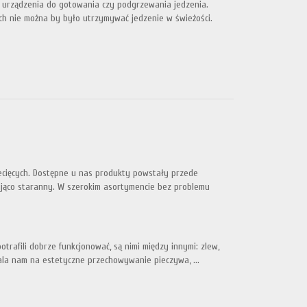
e urządzenia do gotowania czy podgrzewania jedzenia.
ch nie można by było utrzymywać jedzenie w świeżości.
ecięcych. Dostępne u nas produkty powstały przede
ująco staranny. W szerokim asortymencie bez problemu
rafili dobrze funkcjonować, są nimi między innymi: zlew,
wala nam na estetyczne przechowywanie pieczywa, ...