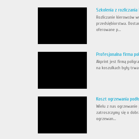
Szkolenia z rozliczani
Rozliczanie kierowców w
przedsiębiorstwa. Dostar
oferowane p...
Profesjonalna firma po
Akprint jest firmą polig
na koszulkach były trwał
Koszt ogrzewania podł
Wielu z nas ogrzewanie 
zatroszczymy się o dobr
ogrzewan...