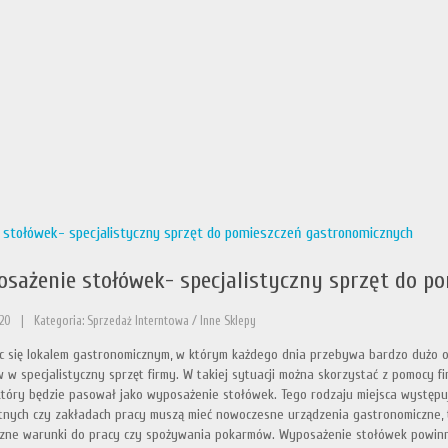
stołówek- specjalistyczny sprzęt do pomieszczeń gastronomicznych
sażenie stołówek- specjalistyczny sprzęt do p
20
|
Kategoria: Sprzedaż Interntowa / Inne Sklepy
c się lokalem gastronomicznym, w którym każdego dnia przebywa bardzo dużo os
w w specjalistyczny sprzęt firmy. W takiej sytuacji można skorzystać z pomocy 
który będzie pasował jako wyposażenie stołówek. Tego rodzaju miejsca występu
nych czy zakładach pracy muszą mieć nowoczesne urządzenia gastronomiczne, t
zne warunki do pracy czy spożywania pokarmów. Wyposażenie stołówek powinn