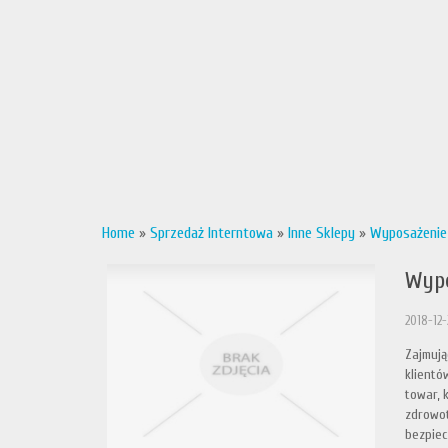
Home
»
Sprzedaż Interntowa
»
Inne Sklepy
»
Wyposażenie 
Wypo
2018-12-
Zajmują
klientó
towar, 
zdrowot
bezpiec