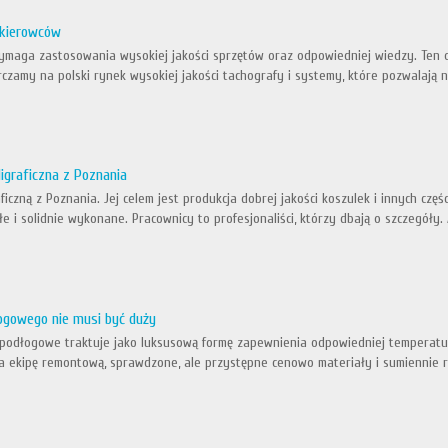
a kierowców
ymaga zastosowania wysokiej jakości sprzętów oraz odpowiedniej wiedzy. Ten o
czamy na polski rynek wysokiej jakości tachografy i systemy, które pozwalają n
ligraficzna z Poznania
raficzną z Poznania. Jej celem jest produkcja dobrej jakości koszulek i innych cz
e i solidnie wykonane. Pracownicy to profesjonaliści, którzy dbają o szczegóły.
ogowego nie musi być duży
podłogowe traktuje jako luksusową formę zapewnienia odpowiedniej temperatury
a ekipę remontową, sprawdzone, ale przystępne cenowo materiały i sumiennie r