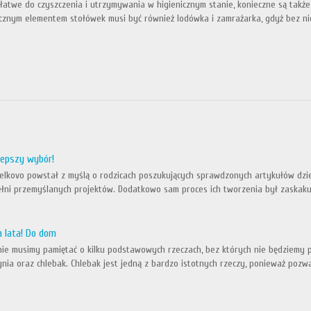
łatwe do czyszczenia i utrzymywania w higienicznym stanie, konieczne są takż
cznym elementem stołówek musi być również lodówka i zamrażarka, gdyż bez ni
jlepszy wybór!
elkovo powstał z myślą o rodzicach poszukujących sprawdzonych artykułów dzi
ełni przemyślanych projektów. Dodatkowo sam proces ich tworzenia był zaskak
a lata! Do dom
ie musimy pamiętać o kilku podstawowych rzeczach, bez których nie będziemy pot
zynia oraz chlebak. Chlebak jest jedną z bardzo istotnych rzeczy, ponieważ poz