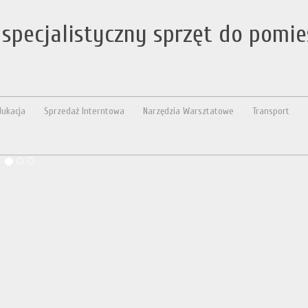
specjalistyczny sprzęt do pomie
dukacja
Sprzedaż Interntowa
Narzędzia Warsztatowe
Transport