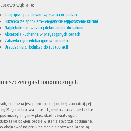
Losowo wybrane:
Lecytyna- pozytywny wpływ na organizm
Filiżanka ze spodkiem- eleganckie wyposażenie kuchni
Najpiękniejsze wazony dekoracyjne do salonu
Akcesoria kuchenne w przystępnych cenach
Zabawki i gry edukacyjne w Lorienku
Urządzenia chłodnicze do restauracji
omieszczeń gastronomicznych
ób, konieczna jest pomoc profesjonalnej, zaopatrującej
firmy Magnum Pro, wśród asortymentu znajdzie się też taki
jące między innymi w placówkach oświatowych,
ylko takie bowiem będzie w stanie stworzyć optymalne,
o obejmować na przykład meble nierdzewne, które są