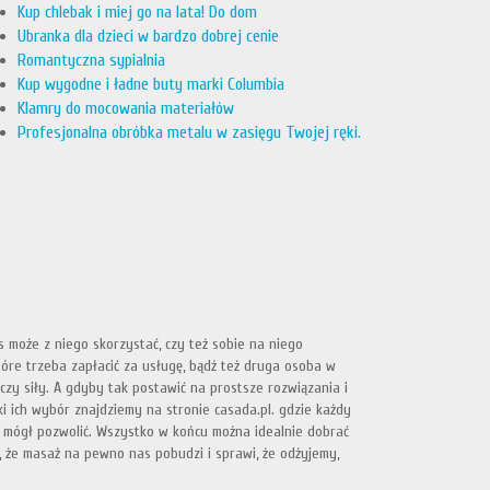
Kup chlebak i miej go na lata! Do dom
Ubranka dla dzieci w bardzo dobrej cenie
Romantyczna sypialnia
Kup wygodne i ładne buty marki Columbia
Klamry do mocowania materiałów
Profesjonalna obróbka metalu w zasięgu Twojej ręki.
s może z niego skorzystać, czy też sobie na niego
tóre trzeba zapłacić za usługę, bądź też druga osoba w
czy siły. A gdyby tak postawić na prostsze rozwiązania i
i ich wybór znajdziemy na stronie casada.pl. gdzie każdy
ie mógł pozwolić. Wszystko w końcu można idealnie dobrać
y, że masaż na pewno nas pobudzi i sprawi, że odżyjemy,