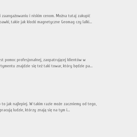
i zaangażowaniu i niskim cenom. Można tutaj zakupić
bawki, takie jak klocki magnetyczne Geomag czy lalki...
t pomoc profesjonalnej, zaopatrującej klientów w
ymentu znajdzie się też taki towar, który będzie pa...
o to jak najlepiej. W takim razie może zaczniemy od tego,
acują ludzie, którzy znają się na tym i...