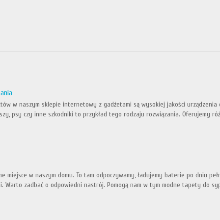
zania
któw w naszym sklepie internetowy z gadżetami są wysokiej jakości urządzeni
szy, psy czy inne szkodniki to przykład tego rodzaju rozwiązania. Oferujemy ró
ne miejsce w naszym domu. To tam odpoczywamy, ładujemy baterie po dniu pełn
ni. Warto zadbać o odpowiedni nastrój. Pomogą nam w tym modne tapety do syp