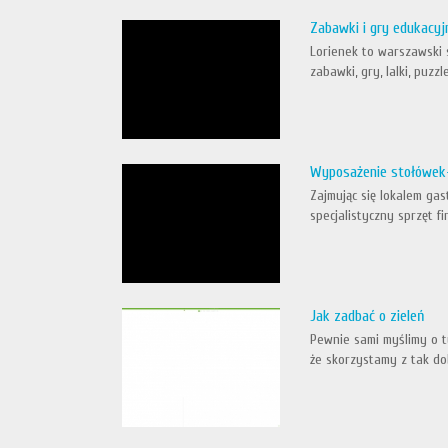
Zabawki i gry edukacyj
Lorienek to warszawski 
zabawki, gry, lalki, puz
Wyposażenie stołówek-
Zajmując się lokalem ga
specjalistyczny sprzęt f
Jak zadbać o zieleń
Pewnie sami myślimy o ty
że skorzystamy z tak dob