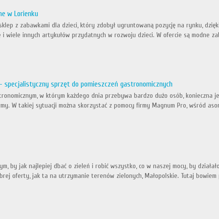
ne w Lorienku
sklep z zabawkami dla dzieci, który zdobył ugruntowaną pozycję na rynku, dzięk
zle i wiele innych artykułów przydatnych w rozwoju dzieci. W ofercie są modne za
 specjalistyczny sprzęt do pomieszczeń gastronomicznych
stronomicznym, w którym każdego dnia przebywa bardzo dużo osób, konieczna jes
irmy. W takiej sytuacji można skorzystać z pomocy firmy Magnum Pro, wśród asort
m, by jak najlepiej dbać o zieleń i robić wszystko, co w naszej mocy, by działał
rej oferty, jak ta na utrzymanie terenów zielonych, Małopolskie. Tutaj bowiem pr