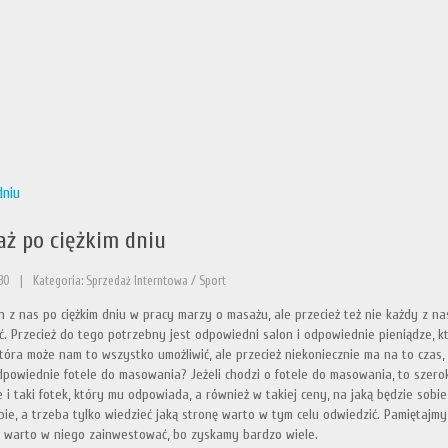
dniu
ż po ciężkim dniu
30
|
Kategoria: Sprzedaż Interntowa / Sport
n z nas po ciężkim dniu w pracy marzy o masażu, ale przecież też nie każdy z na
ć. Przecież do tego potrzebny jest odpowiedni salon i odpowiednie pieniądze, k
tóra może nam to wszystko umożliwić, ale przecież niekoniecznie ma na to czas, 
dpowiednie fotele do masowania? Jeżeli chodzi o fotele do masowania, to szerok
e i taki fotek, który mu odpowiada, a również w takiej ceny, na jaką będzie sob
bie, a trzeba tylko wiedzieć jaką stronę warto w tym celu odwiedzić. Pamiętajm
 warto w niego zainwestować, bo zyskamy bardzo wiele.