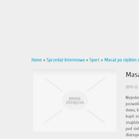
Home
»
Sprzedaż Interntowa
»
Sport
»
Masaż po ciężkim 
Masa
2019-12-
Niejede
pozwoli
domu, k
kupić o
znajdzi
pod sie
dlatego