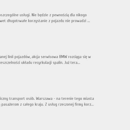
zczególne usługi. Nie będzie z pewnością dla nikogo
wet długotrwałe korzystanie z pojazdu nie prowadzi ...
ej linii pojazdów, akcja serwisowa BMW rozciąga się w
szczelności układu recyrkulacji spalin. Już tera...
niczny transport osób. Warszawa - na terenie tego miasta
asażerom z całego kraju. Z usług rzeczonej firmy korz...