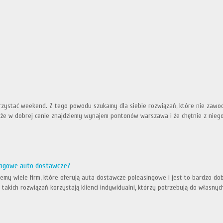
ystać weekend. Z tego powodu szukamy dla siebie rozwiązań, które nie zawodz
 że w dobrej cenie znajdziemy wynajem pontonów warszawa i że chętnie z niego d
singowe auto dostawcze?
iemy wiele firm, które oferują auta dostawcze poleasingowe i jest to bardzo do
takich rozwiązań korzystają klienci indywidualni, którzy potrzebują do własn