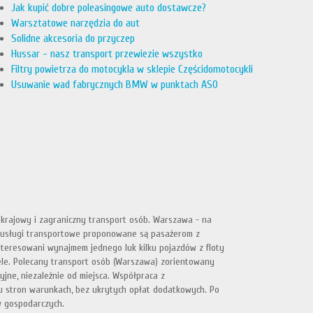
Jak kupić dobre poleasingowe auto dostawcze?
Warsztatowe narzędzia do aut
Solidne akcesoria do przyczep
Hussar - nasz transport przewiezie wszystko
Filtry powietrza do motocykla w sklepie Częścidomotocykli
Usuwanie wad fabrycznych BMW w punktach ASO
 krajowy i zagraniczny transport osób. Warszawa - na
k usługi transportowe proponowane są pasażerom z
ainteresowani wynajmem jednego luk kilku pojazdów z floty
esele. Polecany transport osób (Warszawa) zorientowany
cyjne, niezależnie od miejsca. Współpraca z
u stron warunkach, bez ukrytych opłat dodatkowych. Po
w gospodarczych.