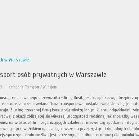
ch w Warszawie
sport osób prywatnych w Warszawie
3
|
Kategoria: Transport / Wynajem
nością renomowanego przewoźnika - firmy Busik, jest kompleksowy i bezpieczny
 tego miasta przedstawiana firma transportowa posiada swoją siedzibę, jedna
kraju. Z usług rzeczonej firmy korzystają między innymi klienci indywidualni, z
rtowej z okazji zbliżającej się większej uroczystości rodzinnej jak chociażby w
wnież na właścicieli firm organizujących szkolenia firmowe czy spotkania integra
owanym przewoźnikiem opiera się zawsze na przejrzystych i dogodnych dla ob
ejszym uzgodnieniu możliwy jest także wynajem długoterminowy dla podmiotó