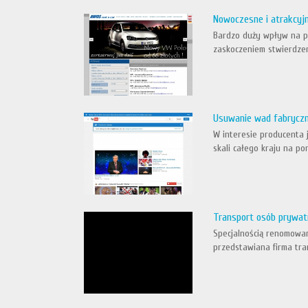
Nowoczesne i atrakcyj
Bardzo duży wpływ na po
zaskoczeniem stwierdzen
Usuwanie wad fabryc
W interesie producenta 
skali całego kraju na pon
Transport osób prywa
Specjalnością renomowan
przedstawiana firma tra