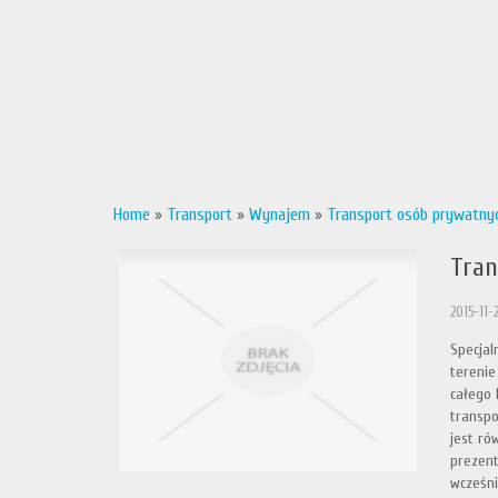
Home
»
Transport
»
Wynajem
»
Transport osób prywatny
Tran
2015-11-2
Specjal
terenie
całego 
transpo
jest ró
prezent
wcześni