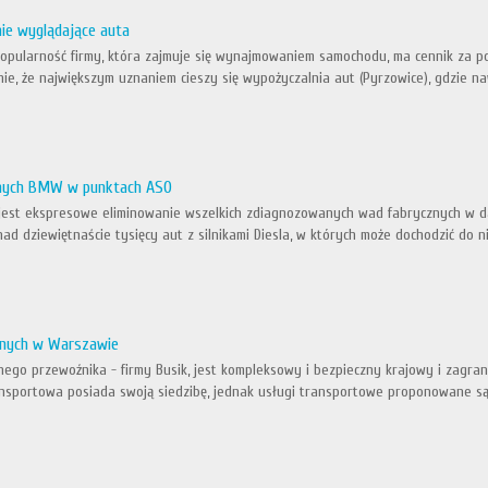
nie wyglądające auta
pularność firmy, która zajmuje się wynajmowaniem samochodu, ma cennik za pos
ie, że największym uznaniem cieszy się wypożyczalnia aut (Pyrzowice), gdzie na
znych BMW w punktach ASO
jest ekspresowe eliminowanie wszelkich zdiagnozowanych wad fabrycznych w dan
ad dziewiętnaście tysięcy aut z silnikami Diesla, w których może dochodzić do nie
tnych w Warszawie
ego przewoźnika - firmy Busik, jest kompleksowy i bezpieczny krajowy i zagra
nsportowa posiada swoją siedzibę, jednak usługi transportowe proponowane są p