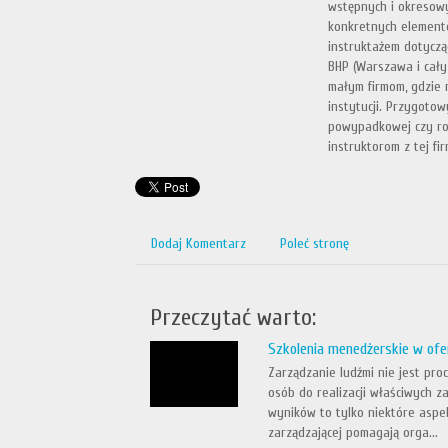
wstępnych i okresow
konkretnych elementó
instruktażem dotyczą
BHP (Warszawa i cały 
małym firmom, gdzie 
instytucji. Przygot
powypadkowej czy roc
instruktorom z tej fir
Dodaj Komentarz
Poleć stronę
Przeczytać warto:
Szkolenia menedżerskie w ofer
Zarządzanie ludźmi nie jest pr
osób do realizacji właściwych z
wyników to tylko niektóre asp
zarządzającej pomagają orga...