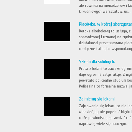
ale również na menadżerów i ki
kilkudniowych warsztatów, us...
Placówka, w której skorzysta
Detoks alkoholowy to usługa, z 
sprawdzonej i uznanej na rynku
działalności prezentowana plac
medyczne takie jak wspomniany 
Szkoła dla solidnych.
Praca z ludźmi to zawsze ogrom
daje ogromną satysfakcję. Z myśl
powstało policealne studium ko
Policealna to formalna nazwa, jak
Zajmiemy się lekami
Zajmowanie się lekami to nie l
wiedzieć, by nie popełnić błędu
może powinniśmy sprawdzić coś 
naprawdę wiele się nauczym...