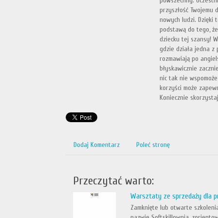
powszechny. Uczestni
przyszłość Twojemu d
nowych ludzi. Dzięki
podstawą do tego, że
dziecku tej szansy! W
gdzie działa jedna z 
rozmawiają po angiel
błyskawicznie zaczni
nic tak nie wspomoże 
korzyści może zapewn
Koniecznie skorzystaj
Dodaj Komentarz
Poleć stronę
Przeczytać warto:
Warsztaty ze sprzedaży dla 
Zamknięte lub otwarte szkolenia
nazwie Softskillownia, zoriento