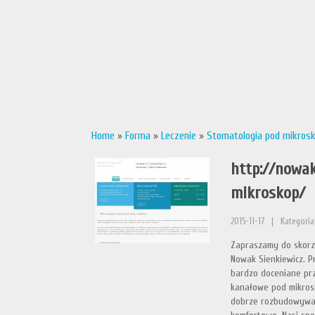
Home
»
Forma
»
Leczenie
»
Stomatologia pod mikro
http://nowak
mikroskop/
2015-11-17
|
Kategoria
Zapraszamy do skorzy
Nowak Sienkiewicz. P
bardzo doceniane pr
kanałowe pod mikrosk
dobrze rozbudowywany