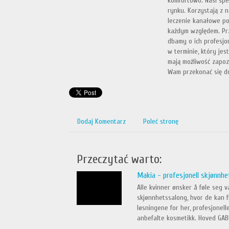
komfortowo. Nasi spec
rynku. Korzystają z 
leczenie kanałowe p
każdym względem. Prz
dbamy o ich profesjo
w terminie, który jes
mają możliwość zapozn
Wam przekonać się do
Dodaj Komentarz
Poleć stronę
Przeczytać warto:
Makia - profesjonell skjønnhe
Alle kvinner ønsker å føle seg v
skjønnhetssalong, hvor de kan 
løsningene for her, profesjonell
anbefalte kosmetikk. Hoved GABI