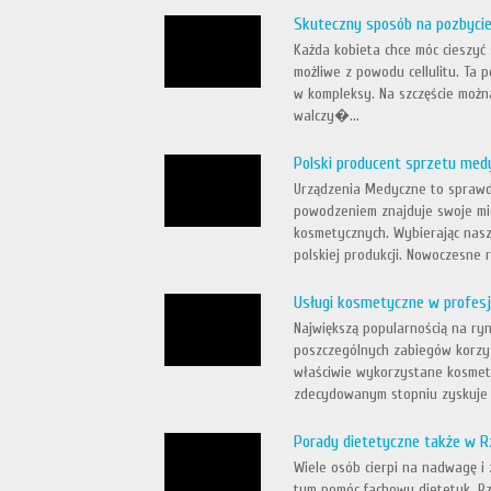
Skuteczny sposób na pozbycie s
Każda kobieta chce móc cieszyć s
możliwe z powodu cellulitu. Ta
w kompleksy. Na szczęście można
walczy�...
Polski producent sprzetu me
Urządzenia Medyczne to sprawd
powodzeniem znajduje swoje mie
kosmetycznych. Wybierając nasz
polskiej produkcji. Nowoczesne r
Usługi kosmetyczne w profesj
Największą popularnością na ryn
poszczególnych zabiegów korzy
właściwie wykorzystane kosmety
zdecydowanym stopniu zyskuje n
Porady dietetyczne także w 
Wiele osób cierpi na nadwagę i
tym pomóc fachowy dietetyk. Rze