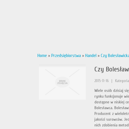
Home
»
Przedsiębiorstwa
»
Handel
»
Czy Bolesławick
Czy Bolesław
2015-11-16
|
Kategoria
Wiele osób dzisiaj s
rynku funkcjonuje wi
dostępne w niskiej c
Bolesławca. Bolesław
Producent z wielolet
jakości surowców. Je
nich zdobienia metodą