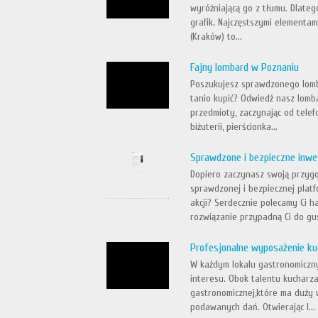
wyróżniającą go z tłumu. Dlate
grafik. Najczęstszymi elementam
(Kraków) to...
Fajny lombard w Poznaniu
Poszukujesz sprawdzonego lomb
tanio kupić? Odwiedź nasz lomb
przedmioty, zaczynając od telef
biżuterii, pierścionka...
Sprawdzone i bezpieczne inwe
Dopiero zaczynasz swoją przyg
sprawdzonej i bezpiecznej plat
akcji? Serdecznie polecamy Ci 
rozwiązanie przypadną Ci do gust
Profesjonalne wyposażenie ku
W każdym lokalu gastronomiczny
interesu. Obok talentu kucharz
gastronomicznej,które ma duży 
podawanych dań. Otwierając l...