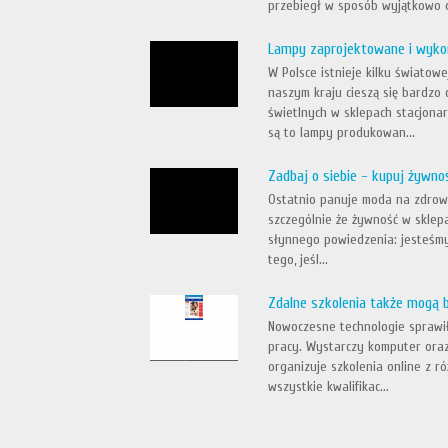
przebiegł w sposób wyjątkowo d
Lampy zaprojektowane i wyko
W Polsce istnieje kilku świat
naszym kraju cieszą się bardzo
świetlnych w sklepach stacjona
są to lampy produkowan...
Zadbaj o siebie - kupuj żywnoś
Ostatnio panuje moda na zdrowe 
szczególnie że żywność w sklepac
słynnego powiedzenia: jesteśmy 
tego, jeśl...
Zdalne szkolenia także mogą 
Nowoczesne technologie sprawiły
pracy. Wystarczy komputer oraz
organizuje szkolenia online z r
wszystkie kwalifikac...