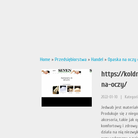
Home
»
Przedsiębiorstwa
»
Handel
»
Opaska na oczy 
https://kold
na-oczy/
2022-01-10
|
Kategori
Jedwab jest materiałe
Produkuje się z niego
akcesoria, takie jak
komfortowy i zdrowy 
działa na nią niezwy