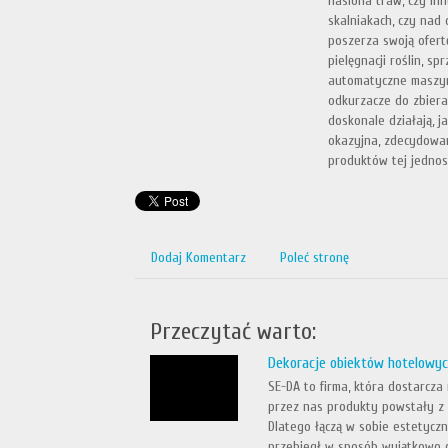
nasiona traw, czy in
skalniakach, czy nad
poszerza swoją ofertę
pielęgnacji roślin, s
automatyczne maszynk
odkurzacze do zbiera
doskonale działają, ja
okazyjna, zdecydowan
produktów tej jednost
Dodaj Komentarz
Poleć stronę
Przeczytać warto:
Dekoracje obiektów hotelowyc
SE-DA to firma, która dostarcz
przez nas produkty powstały z 
Dlatego łączą w sobie estetycz
przebiegł w sposób wyjątkowo d