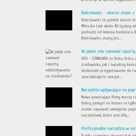
Bolesławiec - miasto znane z 
Bolesławiec to polskie miasto l
Mieszka tam około 40 tysięcy m
pochodzi od imienia fundatora B
Bolesławiec znany jes...
W jakim celu zamówić raporty
EKO - STANDARD to firma, która
środowiska, jak i świadczy kons
doskonałe przygotowanie do tak
sporządzają tu specjal...
Narzędzia wpływające na pop
Nowo powstające firmy muszą s
Dobry pomysł na biznes to tylko
stanie zapewnić umiejętnie pop
narzędziami, które potrafią...
Profesjonalne narzędzia w s
Każdy szanujący się warsztat s