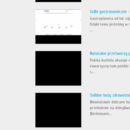
Grille gastronomiczne 
Gastroplaneta od lat za
Dzięki temu jesteśmy w 
...
Naturalne przetworzy p
Polska kuchnia okazuje s
towarzyszą nam polskie 
s...
Solidne buty zdrowotn
Niewłaściwie dobrane b
przełożenie na dolegliw
(Berkemann...