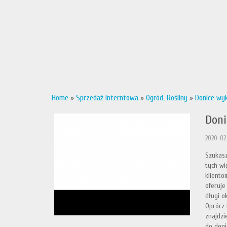
Home
»
Sprzedaż Interntowa
»
Ogród, Rośliny
»
Donice wy
Doni
2020-02
Szukasz
tych wi
kliento
oferuje
długi o
Oprócz 
znajdzi
do doni