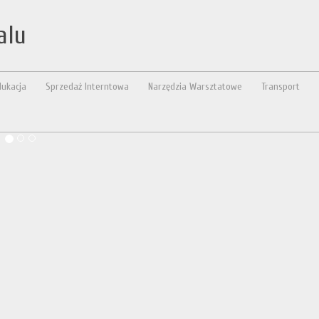
alu
dukacja
Sprzedaż Interntowa
Narzędzia Warsztatowe
Transport