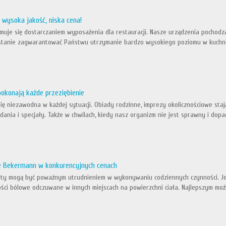
- wysoka jakość, niska cena!
jmuje się dostarczaniem wyposażenia dla restauracji. Nasze urządzenia pochod
stanie zagwarantować Państwu utrzymanie bardzo wysokiego poziomu w kuchni. 
okonają każde przeziębienie
ię niezawodna w każdej sytuacji. Obiady rodzinne, imprezy okolicznościowe stają
dania i specjały. Także w chwilach, kiedy nasz organizm nie jest sprawny i dop
e Bekermann w konkurencyjnych cenach
uty mogą być poważnym utrudnieniem w wykonywaniu codziennych czynności. Jeż
ości bólowe odczuwane w innych miejscach na powierzchni ciała. Najlepszym mo