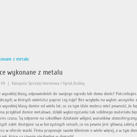
konane z metalu
ce wykonane z metalu
-04
|
Kategoria: Sprzedaż Interntowa / Ogród, Rośliny
 wysokiej klasy, odpowiednich do swojego ogrodu lub domu donic? Potrzebujesz
ększych, w których umieścisz paproć czy tuję? Bez względu na wybór, wszystko z
m wysokiej klasy donice od wielu lat, co za tym idzie możesz mieć pewność, że b
 na przykład donice metalowe, dzięki wykorzystaniu tak solidnego materiału 
kres czasu. Są odporne na szkodliwe działanie wilgoci, warunków atmosferyczny
tych zalet dostępne są w korzystnych cenach, co na pewno jest główną zaletą d
esz w ofercie marki. Firma proponuje swoim klientom o wiele więcej, a w tym don
czek, które są równie niezbędne w domach!