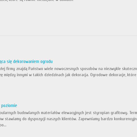
ąca się dekorowaniem ogrodu
kłej firmy znajdą Państwo wiele nowoczesnych sposobów na niezwykle skuteczne
ę między innymi w takich dziedzinach jak dekoracja. Ogrodowe dekoracje, któr
 poziomie
pularnych budowlanych materiałów elewacyjnych jest styropian grafitowy. Term
 stawiamy do dyspozycji naszych klientów. Zapewniamy bardzo konkurencyjne
o...