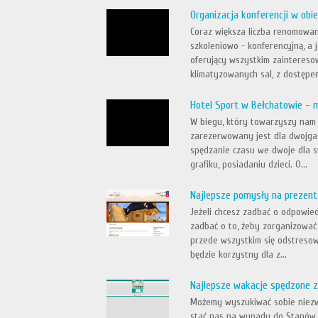
Organizacja konferencji w obi
Coraz większa liczba renomowa
szkoleniowo - konferencyjną, a 
oferujący wszystkim zainteres
klimatyzowanych sal, z dostępem
Hotel Sport w Bełchatowie - 
W biegu, który towarzyszy nam n
zarezerwowany jest dla dwojga, 
spędzanie czasu we dwoje dla sw
grafiku, posiadaniu dzieci. O...
Najlepsze pomysły na prezent
Jeżeli chcesz zadbać o odpowied
zadbać o to, żeby zorganizować
przede wszystkim się odstresow
będzie korzystny dla z...
Najlepsze wakacje spędzone z
Możemy wyszukiwać sobie niezw
stać nas na wypady do Stanów, 