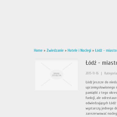
Home
»
Zwiedzanie
»
Hotele i Noclegi
»
Łódź - miasto
Łódź - miast
2015-11-16
|
Kategoria
Łódź jeszcze do nied
uprzemysłowionego mi
pamiątki z tego okres
funkcji, ale odresta
odwiedzających Łódź 
wystarczy jednego dni
zarezerwować nocleg